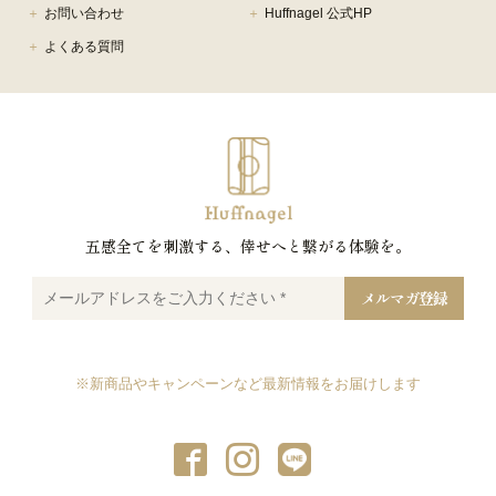
お問い合わせ
Huffnagel 公式HP
よくある質問
五感全てを刺激する、倖せへと繋がる体験を。
メ
ー
ル
ア
ド
レ
※新商品やキャンペーンなど最新情報をお届けします
ス
を
ご
入
力
く